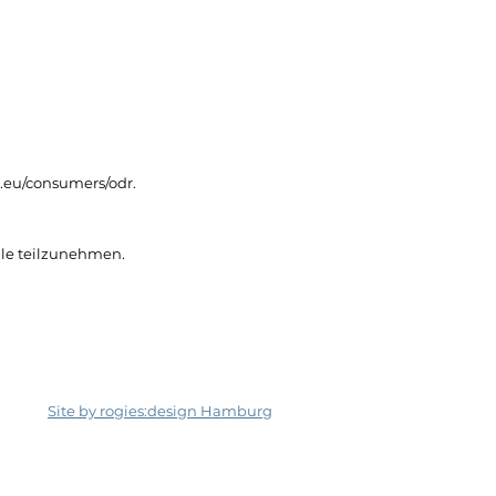
a.eu/consumers/odr
.
elle teilzunehmen.
Site by rogies:design Hamburg