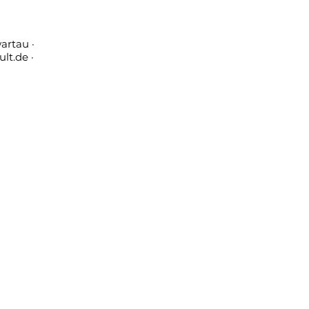
artau ·
ult.de
·