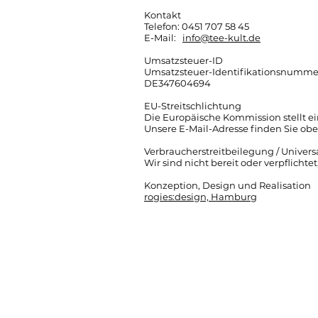
Kontakt
Telefon: 0451 707 58 45
E-Mail:
info@tee-kult.de
Umsatzsteuer-ID
Umsatzsteuer-Identifikationsnummer
DE347604694
EU-Streitschlichtung
Die Europäische Kommission stellt ei
Unsere E-Mail-Adresse finden Sie ob
Verbraucherstreitbeilegung / Univers
Wir sind nicht bereit oder verpflicht
​Konzeption, Design und Realisation
rogies:design, Hamburg
© 2026, Teekult, Inhaber: Chetan Gup