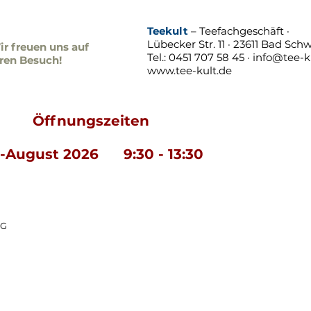
Teekult
– Teefachgeschäft ·
Lübecker Str. 11 · 23611 Bad Schw
r freuen uns auf
Tel.: 0451 707 58 45 ·
info@tee-k
hren Besuch!
www.tee-kult.de
fnungszeiten
i-August 2026 9:30 - 13:30
MG