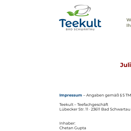
Wi
I
Öf
Jul
Impressum
– Angaben gemäß § 5 T
Teekult – Teefachgeschäft
Lübecker Str. 11 · 23611 Bad Schwartau
Inhaber:
Chetan Gupta