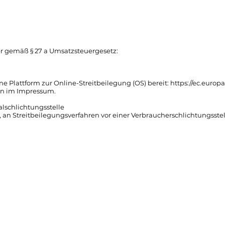
 gemäß § 27 a Umsatzsteuergesetz:
ne Plattform zur Online-Streitbeilegung (OS) bereit:
https://ec.europ
en im Impressum.
alschlichtungsstelle
et, an Streitbeilegungsverfahren vor einer Verbraucherschlichtungsst
ta
Impressum
|
Datenschutz